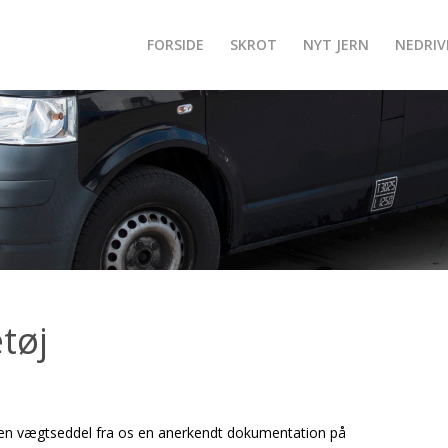
FORSIDE
SKROT
NYT JERN
NEDRIV
tøj
 en vægtseddel fra os en anerkendt dokumentation på