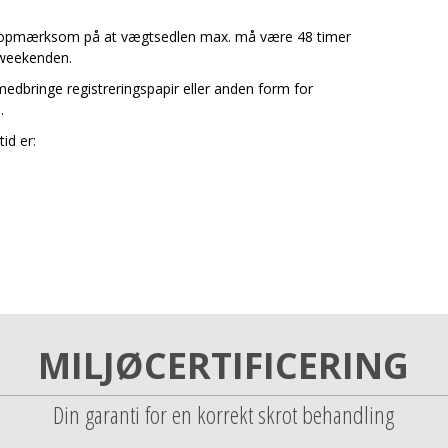
 vi opmærksom på at vægtsedlen max. må være 48 timer
 weekenden.
u medbringe registreringspapir eller anden form for
å.
tid er:
0
MILJØCERTIFICERING
Din garanti for en korrekt skrot behandling